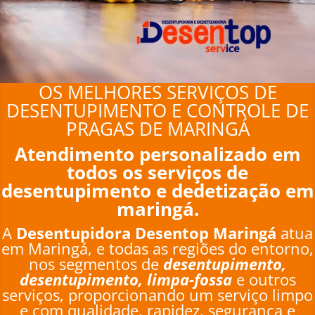
OS MELHORES SERVIÇOS DE
DESENTUPIMENTO E CONTROLE DE
PRAGAS DE MARINGÁ
Atendimento personalizado em
todos os serviços de
desentupimento e dedetização em
maringá.
A
Desentupidora Desentop Maringá
atua
em Maringá, e todas as regiões do entorno,
nos segmentos de
desentupimento,
desentupimento, limpa-fossa
e outros
serviços, proporcionando um serviço limpo
e com qualidade, rapidez, segurança e