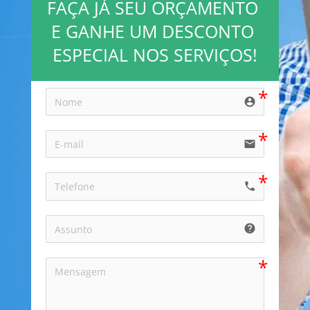
FAÇA JÁ SEU ORÇAMENTO 
E GANHE UM DESCONTO 
ESPECIAL NOS SERVIÇOS!
account_circle
email
local_phone
help