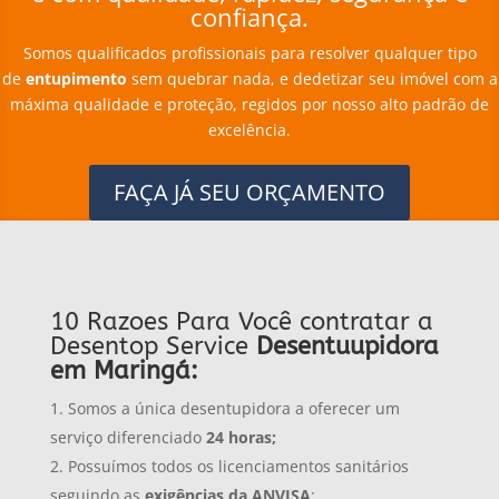
confiança.
Somos qualificados profissionais para resolver qualquer tipo
de
entupimento
sem quebrar nada, e dedetizar seu imóvel com a
máxima qualidade e proteção, regidos por nosso alto padrão de
excelência.
FAÇA JÁ SEU ORÇAMENTO
10 Razoes Para Você contratar a
Desentop Service
Desentuupidora
em Maringá:
Somos a única desentupidora a oferecer um
serviço diferenciado
24 horas;
Possuímos todos os licenciamentos sanitários
seguindo as
exigências da ANVISA
;